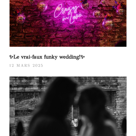
✨Le vrai-faux funky wedding!✨
12 MARS 2025